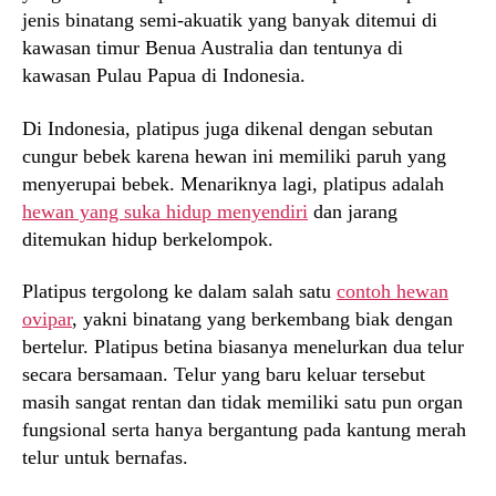
jenis binatang semi-akuatik yang banyak ditemui di
kawasan timur Benua Australia dan tentunya di
kawasan Pulau Papua di Indonesia.
Di Indonesia, platipus juga dikenal dengan sebutan
cungur bebek karena hewan ini memiliki paruh yang
menyerupai bebek. Menariknya lagi, platipus adalah
hewan yang suka hidup menyendiri
dan jarang
ditemukan hidup berkelompok.
Platipus tergolong ke dalam salah satu
contoh hewan
ovipar
, yakni binatang yang berkembang biak dengan
bertelur. Platipus betina biasanya menelurkan dua telur
secara bersamaan. Telur yang baru keluar tersebut
masih sangat rentan dan tidak memiliki satu pun organ
fungsional serta hanya bergantung pada kantung merah
telur untuk bernafas.