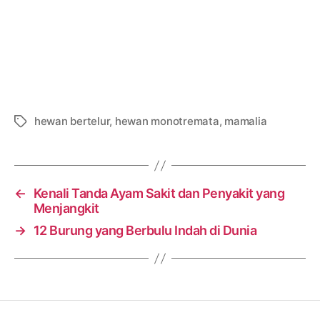
hewan bertelur
,
hewan monotremata
,
mamalia
Tags
←
Kenali Tanda Ayam Sakit dan Penyakit yang
Menjangkit
→
12 Burung yang Berbulu Indah di Dunia