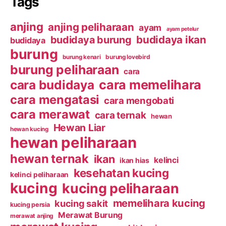
Tags
anjing
anjing peliharaan
ayam
ayam petelur
budidaya ikan
budidaya burung
budidaya
burung
burung kenari
burung lovebird
burung peliharaan
cara
cara budidaya
cara memelihara
cara mengatasi
cara mengobati
cara merawat
cara ternak
hewan
Hewan Liar
hewan kucing
hewan peliharaan
hewan ternak
ikan
kelinci
ikan hias
kesehatan kucing
kelinci peliharaan
kucing
kucing peliharaan
memelihara kucing
kucing sakit
kucing persia
Merawat Burung
merawat anjing