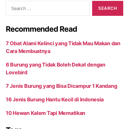
Search
for:
Recommended Read
7 Obat Alami Kelinci yang Tidak Mau Makan dan
Cara Membuatnya
6 Burung yang Tidak Boleh Dekat dengan
Lovebird
7 Jenis Burung yang Bisa Dicampur 1 Kandang
16 Jenis Burung Hantu Kecil di Indonesia
10 Hewan Kalem Tapi Mematikan