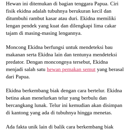
Hewan ini ditemukan di bagian tenggara Papua. Ciri
fisik ekidna adalah tubuhnya berukuran kecil dan
ditumbuhi rambut kasar atau duri. Ekidna memiliki
lengan pendek yang kuat dan dilengkapi lima cakar
tajam di masing-masing lengannya.
Moncong Ekidna berfungsi untuk mendeteksi bau
makanan serta Ekidna lain dan tentunya mendeteksi
predator. Dengan moncongnya tersebut, Ekidna
menjadi salah satu
hewan pemakan semut
yang berasal
dari Papua.
Ekidna berkembang biak dengan cara bertelur. Ekidna
betina akan menelurkan telur yang berbulu dan
bercangkang lunak. Telur ini kemudian akan disimpan
di kantong yang ada di tubuhnya hingga menetas.
Ada fakta unik lain di balik cara berkembang biak