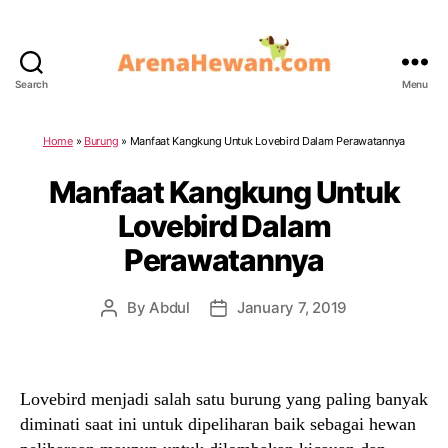
Search
Menu
ArenaHewan.com
Home
»
Burung
»
Manfaat Kangkung Untuk Lovebird Dalam Perawatannya
Manfaat Kangkung Untuk
Lovebird Dalam
Perawatannya
By
Abdul
January 7, 2019
Post
Post
author
date
Lovebird menjadi salah satu burung yang paling banyak
diminati saat ini untuk dipeliharan baik sebagai hewan