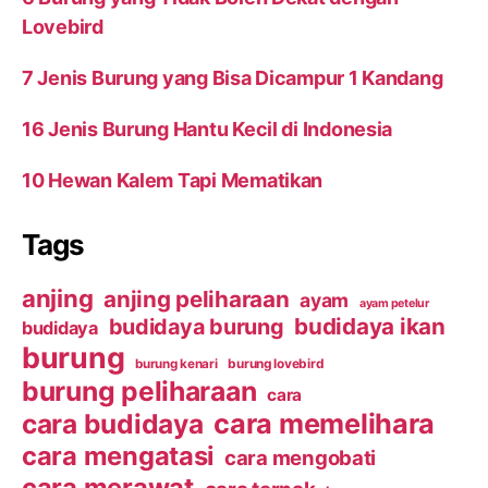
Lovebird
7 Jenis Burung yang Bisa Dicampur 1 Kandang
16 Jenis Burung Hantu Kecil di Indonesia
10 Hewan Kalem Tapi Mematikan
Tags
anjing
anjing peliharaan
ayam
ayam petelur
budidaya ikan
budidaya burung
budidaya
burung
burung kenari
burung lovebird
burung peliharaan
cara
cara budidaya
cara memelihara
cara mengatasi
cara mengobati
cara merawat