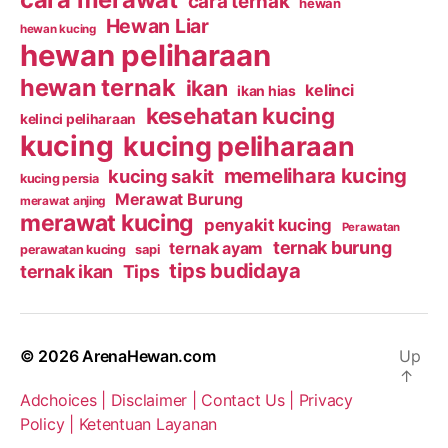
cara ternak
hewan
Hewan Liar
hewan kucing
hewan peliharaan
hewan ternak
ikan
kelinci
ikan hias
kesehatan kucing
kelinci peliharaan
kucing
kucing peliharaan
memelihara kucing
kucing sakit
kucing persia
Merawat Burung
merawat anjing
merawat kucing
penyakit kucing
Perawatan
ternak burung
ternak ayam
perawatan kucing
sapi
tips budidaya
ternak ikan
Tips
© 2026
ArenaHewan.com
Up
↑
Adchoices |
Disclaimer |
Contact Us |
Privacy
Policy |
Ketentuan Layanan