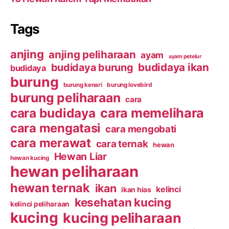
Tags
anjing
anjing peliharaan
ayam
ayam petelur
budidaya ikan
budidaya burung
budidaya
burung
burung kenari
burung lovebird
burung peliharaan
cara
cara budidaya
cara memelihara
cara mengatasi
cara mengobati
cara merawat
cara ternak
hewan
Hewan Liar
hewan kucing
hewan peliharaan
hewan ternak
ikan
kelinci
ikan hias
kesehatan kucing
kelinci peliharaan
kucing
kucing peliharaan