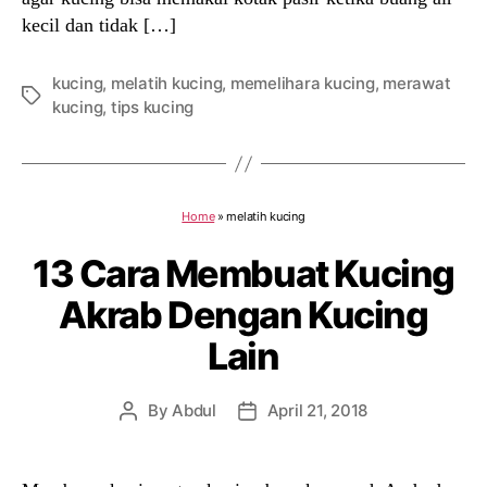
kecil dan tidak […]
kucing
,
melatih kucing
,
memelihara kucing
,
merawat
Tags
kucing
,
tips kucing
Home
»
melatih kucing
13 Cara Membuat Kucing
Akrab Dengan Kucing
Lain
By
Abdul
April 21, 2018
Post
Post
author
date