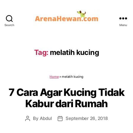
Search
Menu
ArenaHewan.com
Tag:
melatih kucing
Home
»
melatih kucing
7 Cara Agar Kucing Tidak
Kabur dari Rumah
By
Abdul
September 26, 2018
Post
Post
author
date