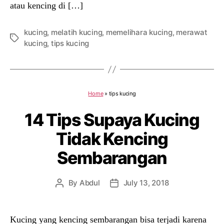
atau kencing di […]
kucing
,
melatih kucing
,
memelihara kucing
,
merawat
Tags
kucing
,
tips kucing
Home
»
tips kucing
14 Tips Supaya Kucing
Tidak Kencing
Sembarangan
By
Abdul
July 13, 2018
Post
Post
author
date
Kucing yang kencing sembarangan bisa terjadi karena