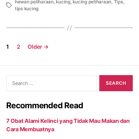
hewan peliharaan
,
kucing
,
kucing peliharaan
,
Tips
,
Tags
tips kucing
Posts
1
2
Older
→
navigation
Search
for:
Recommended Read
7 Obat Alami Kelinci yang Tidak Mau Makan dan
Cara Membuatnya