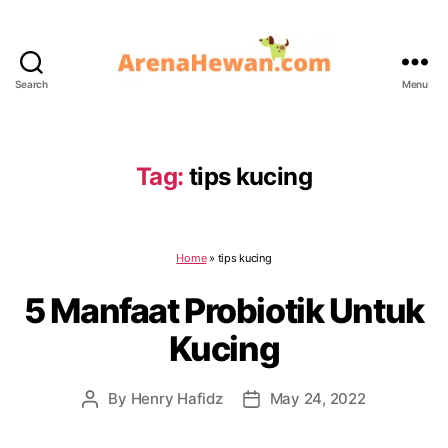
Search
Menu
ArenaHewan.com
Tag:
tips kucing
Home
»
tips kucing
5 Manfaat Probiotik Untuk
Kucing
By
Henry Hafidz
May 24, 2022
Post
Post
author
date