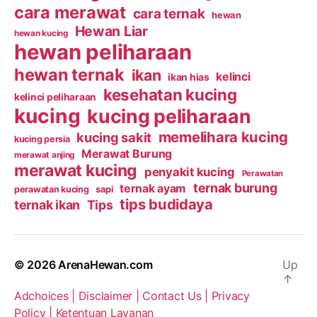
cara merawat
cara ternak
hewan
Hewan Liar
hewan kucing
hewan peliharaan
hewan ternak
ikan
kelinci
ikan hias
kesehatan kucing
kelinci peliharaan
kucing
kucing peliharaan
memelihara kucing
kucing sakit
kucing persia
Merawat Burung
merawat anjing
merawat kucing
penyakit kucing
Perawatan
ternak burung
ternak ayam
perawatan kucing
sapi
tips budidaya
ternak ikan
Tips
© 2026
ArenaHewan.com
Up
↑
Adchoices |
Disclaimer |
Contact Us |
Privacy
Policy |
Ketentuan Layanan