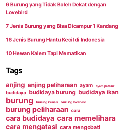
6 Burung yang Tidak Boleh Dekat dengan
Lovebird
7 Jenis Burung yang Bisa Dicampur 1 Kandang
16 Jenis Burung Hantu Kecil di Indonesia
10 Hewan Kalem Tapi Mematikan
Tags
anjing
anjing peliharaan
ayam
ayam petelur
budidaya ikan
budidaya burung
budidaya
burung
burung kenari
burung lovebird
burung peliharaan
cara
cara budidaya
cara memelihara
cara mengatasi
cara mengobati