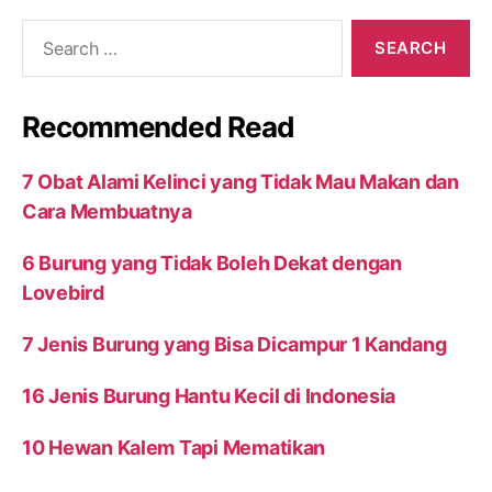
Search
for:
Recommended Read
7 Obat Alami Kelinci yang Tidak Mau Makan dan
Cara Membuatnya
6 Burung yang Tidak Boleh Dekat dengan
Lovebird
7 Jenis Burung yang Bisa Dicampur 1 Kandang
16 Jenis Burung Hantu Kecil di Indonesia
10 Hewan Kalem Tapi Mematikan