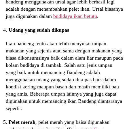
bandeng menggunakan ursal agar lebih berhasil lagi
adalah dengan menambahkan pelet ikan. Ursal biasanya
juga digunakan dalam
budidaya ikan betutu
.
Udang yang sudah dikupas
Ikan bandeng tentu akan lebih menyukai umpan
makanan yang sejenis atau sama dengan makanan yang
biasa dikonsumsinya baik dalam alam liar maupun pada
kolam budidaya di tambak. Salah satu jenis umpan
yang baik untuk memancing Bandeng adalah
menggunakan udang yang sudah dikupas baik dalam
kondisi kering maupun basah dan masih memiliki bau
yang amis. Beberapa umpan lainnya yang juga dapat
digunakan untuk memancing ikan Bandeng diantaranya
seperti :
Pelet merah
, pelet merah yang baisa digunakan