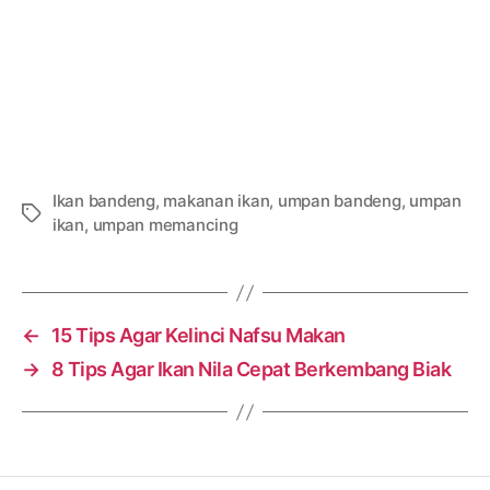
Ikan bandeng
,
makanan ikan
,
umpan bandeng
,
umpan
Tags
ikan
,
umpan memancing
←
15 Tips Agar Kelinci Nafsu Makan
→
8 Tips Agar Ikan Nila Cepat Berkembang Biak