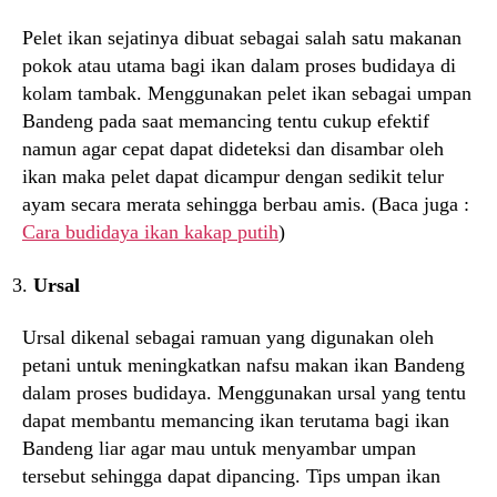
Pelet ikan sejatinya dibuat sebagai salah satu makanan
pokok atau utama bagi ikan dalam proses budidaya di
kolam tambak. Menggunakan pelet ikan sebagai umpan
Bandeng pada saat memancing tentu cukup efektif
namun agar cepat dapat dideteksi dan disambar oleh
ikan maka pelet dapat dicampur dengan sedikit telur
ayam secara merata sehingga berbau amis. (Baca juga :
Cara budidaya ikan kakap putih
)
Ursal
Ursal dikenal sebagai ramuan yang digunakan oleh
petani untuk meningkatkan nafsu makan ikan Bandeng
dalam proses budidaya. Menggunakan ursal yang tentu
dapat membantu memancing ikan terutama bagi ikan
Bandeng liar agar mau untuk menyambar umpan
tersebut sehingga dapat dipancing. Tips umpan ikan