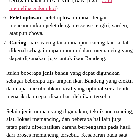
sebagai makanan ikan Koi. (Baca juga :
Cara
memelihara ikan koi
)
Pelet oplosan
. pelet oplosan dibuat dengan
mencampurkan pelet dengan essense tengiri, sarden,
ataupun choya.
Cacing
, baik cacing tanah maupun cacing laut sudah
dikenal sebagai umpan umum dalam memancing yang
dapat digunakan juga untuk ikan Bandeng.
Itulah beberapa jenis bahan yang dapat digunakan
sebagai beberapa tips umpan ikan Bandeng yang efektif
dan dapat membuahkan hasil yang optimal serta lebih
menarik dan cepat disambar oleh ikan tersebut.
Selain jenis umpan yang digunakan, teknik memancing,
alat, lokasi memancing, dan beberapa hal lain juga
tetap perlu diperhatikan karena berpengaruh pada hasil
dari proses memancing tersebut. Kesabaran pada saat