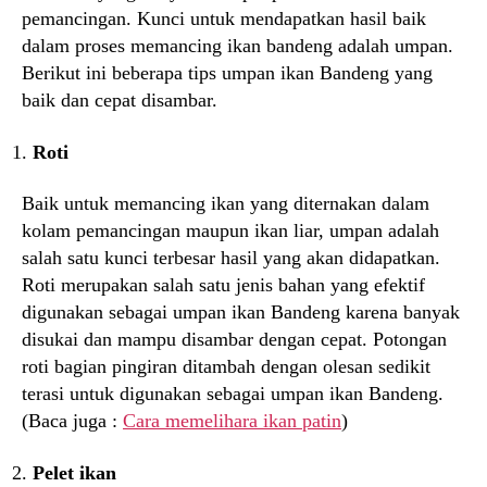
pemancingan. Kunci untuk mendapatkan hasil baik
dalam proses memancing ikan bandeng adalah umpan.
Berikut ini beberapa tips umpan ikan Bandeng yang
baik dan cepat disambar.
Roti
Baik untuk memancing ikan yang diternakan dalam
kolam pemancingan maupun ikan liar, umpan adalah
salah satu kunci terbesar hasil yang akan didapatkan.
Roti merupakan salah satu jenis bahan yang efektif
digunakan sebagai umpan ikan Bandeng karena banyak
disukai dan mampu disambar dengan cepat. Potongan
roti bagian pingiran ditambah dengan olesan sedikit
terasi untuk digunakan sebagai umpan ikan Bandeng.
(Baca juga :
Cara memelihara ikan patin
)
Pelet ikan