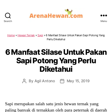
Search
Menu
ArenaHewan.com
Home
»
Hewan Ternak
»
Sapi
»
6 Manfaat Silase Untuk Pakan Sapi Potong Yang
Perlu Diketahui
6 Manfaat Silase Untuk Pakan
Sapi Potong Yang Perlu
Diketahui
By
Agil Antono
May 15, 2019
Post
Post
author
date
Sapi merupakan salah satu jenis hewan ternak yang
paling banyak di ternakkan oleh para peternak di daerah