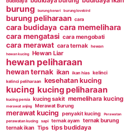
budidaya ikan
budidaya burung
budidaya
burung
burung kenari
burung lovebird
burung peliharaan
cara
cara budidaya
cara memelihara
cara mengatasi
cara mengobati
cara merawat
cara ternak
hewan
Hewan Liar
hewan kucing
hewan peliharaan
hewan ternak
ikan
kelinci
ikan hias
kesehatan kucing
kelinci peliharaan
kucing
kucing peliharaan
memelihara kucing
kucing sakit
kucing persia
Merawat Burung
merawat anjing
merawat kucing
penyakit kucing
Perawatan
ternak burung
ternak ayam
perawatan kucing
sapi
tips budidaya
ternak ikan
Tips