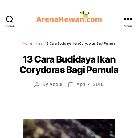
Search
Menu
ArenaHewan.com
Home
»
Ikan
»
13 Cara Budidaya Ikan Corydoras Bagi Pemula
13 Cara Budidaya Ikan
Corydoras Bagi Pemula
By
Abdul
April 4, 2018
Post
Post
author
date