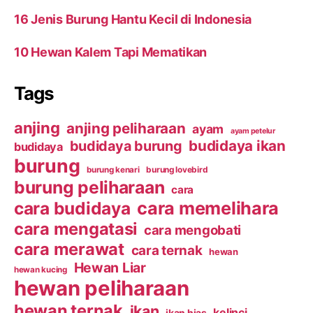
16 Jenis Burung Hantu Kecil di Indonesia
10 Hewan Kalem Tapi Mematikan
Tags
anjing
anjing peliharaan
ayam
ayam petelur
budidaya ikan
budidaya burung
budidaya
burung
burung kenari
burung lovebird
burung peliharaan
cara
cara budidaya
cara memelihara
cara mengatasi
cara mengobati
cara merawat
cara ternak
hewan
Hewan Liar
hewan kucing
hewan peliharaan
hewan ternak
ikan
kelinci
ikan hias