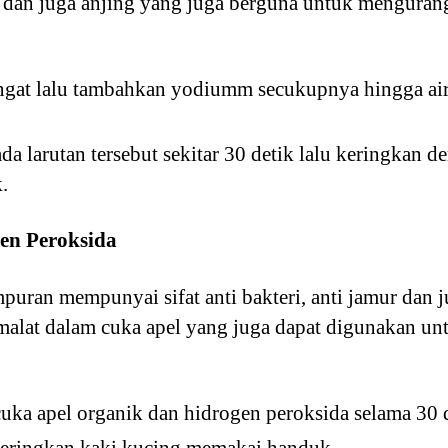
dan juga anjing yang juga berguna untuk mengurangi
angat lalu tambahkan yodiumm secukupnya hingga air
da larutan tersebut sekitar 30 detik lalu keringkan 
.
en Peroksida
uran mempunyai sifat anti bakteri, anti jamur dan ju
 malat dalam cuka apel yang juga dapat digunakan u
ka apel organik dan hidrogen peroksida selama 30 d
eringkan kaki kucing memakai handuk.