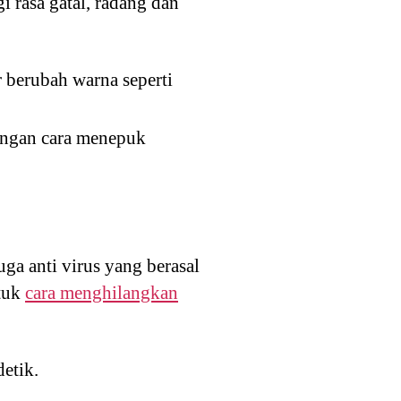
 rasa gatal, radang dan
 berubah warna seperti
dengan cara menepuk
ga anti virus yang berasal
ntuk
cara menghilangkan
etik.