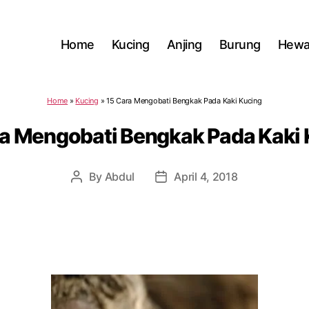
Home
Kucing
Anjing
Burung
Hewa
Home
»
Kucing
»
15 Cara Mengobati Bengkak Pada Kaki Kucing
ra Mengobati Bengkak Pada Kaki 
By
Abdul
April 4, 2018
Post
Post
author
date