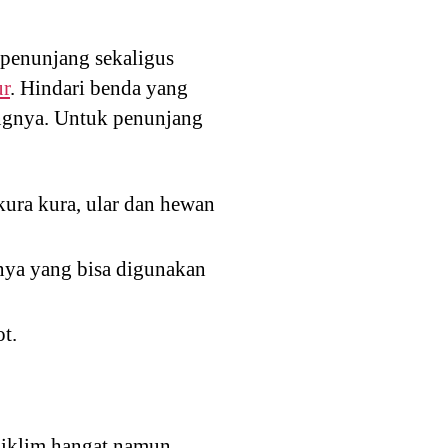
penunjang sekaligus
ur
. Hindari benda yang
ungnya. Untuk penunjang
kura kura, ular dan hewan
nya yang bisa digunakan
t.
n iklim hangat namun