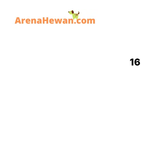
ArenaHewan.com
16