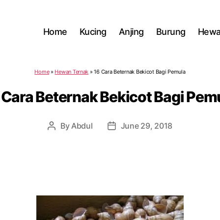
Home
Kucing
Anjing
Burung
Hewa
Home
»
Hewan Ternak
»
16 Cara Beternak Bekicot Bagi Pemula
 Cara Beternak Bekicot Bagi Pem
By
Abdul
June 29, 2018
Post
Post
author
date