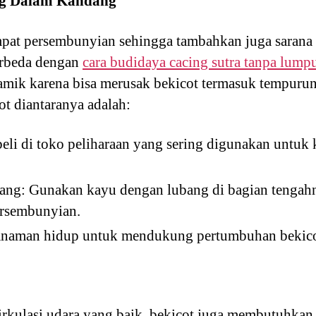
g Dalam Kandang
at persembunyian sehingga tambahkan juga sarana 
erbeda dengan
cara budidaya cacing sutra tanpa lump
eramik karena bisa merusak bekicot termasuk tempur
ot diantaranya adalah:
eli di toko peliharaan yang sering digunakan untuk 
ng: Gunakan kayu dengan lubang di bagian tengah
ersembunyian.
naman hidup untuk mendukung pertumbuhan bekico
irkulasi udara yang baik, bekicot juga membutuhka