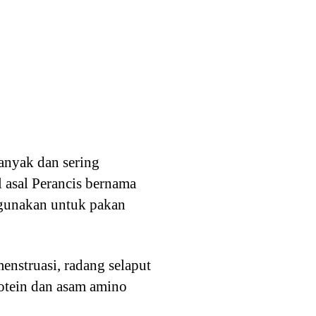
anyak dan sering
 asal Perancis bernama
igunakan untuk pakan
enstruasi, radang selaput
rotein dan asam amino