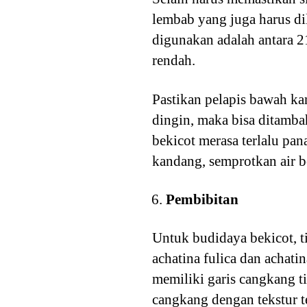
lembab yang juga harus d
digunakan adalah antara 21
rendah.
Pastikan pelapis bawah ka
dingin, maka bisa ditamba
bekicot merasa terlalu pa
kandang, semprotkan air be
Pembibitan
Untuk budidaya bekicot, t
achatina fulica dan achati
memiliki garis cangkang ti
cangkang dengan tekstur t