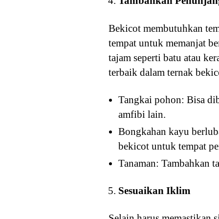
Tambahkan Penunjan
Bekicot membutuhkan temp
tempat untuk memanjat b
tajam seperti batu atau k
terbaik dalam ternak bekic
Tangkai pohon: Bisa dib
amfibi lain.
Bongkahan kayu berluba
bekicot untuk tempat p
Tanaman: Tambahkan ta
Sesuaikan Iklim
Selain harus memastikan s