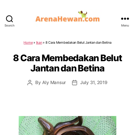
Search
Menu
ArenaHewan.com
Home
»
Ikan
»
8 Cara Membedakan Belut Jantan dan Betina
8 Cara Membedakan Belut
Jantan dan Betina
By
Aly Mansur
July 31, 2019
Post
Post
author
date