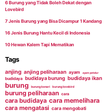
6 Burung yang Tidak Boleh Dekat dengan
Lovebird
7 Jenis Burung yang Bisa Dicampur 1 Kandang
16 Jenis Burung Hantu Kecil di Indonesia
10 Hewan Kalem Tapi Mematikan
Tags
anjing
anjing peliharaan
ayam
ayam petelur
budidaya ikan
budidaya burung
budidaya
burung
burung kenari
burung lovebird
burung peliharaan
cara
cara budidaya
cara memelihara
cara mengatasi
cara mengobati