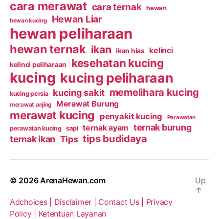
cara merawat
cara ternak
hewan
Hewan Liar
hewan kucing
hewan peliharaan
hewan ternak
ikan
kelinci
ikan hias
kesehatan kucing
kelinci peliharaan
kucing
kucing peliharaan
memelihara kucing
kucing sakit
kucing persia
Merawat Burung
merawat anjing
merawat kucing
penyakit kucing
Perawatan
ternak burung
ternak ayam
perawatan kucing
sapi
tips budidaya
ternak ikan
Tips
© 2026
ArenaHewan.com
Up
↑
Adchoices |
Disclaimer |
Contact Us |
Privacy
Policy |
Ketentuan Layanan