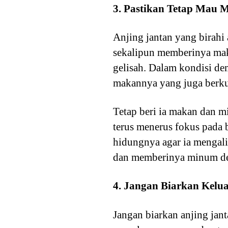
3. Pastikan Tetap Mau 
Anjing jantan yang birahi 
sekalipun memberinya mak
gelisah. Dalam kondisi dem
makannya yang juga berku
Tetap beri ia makan dan mi
terus menerus fokus pada 
hidungnya agar ia mengal
dan memberinya minum d
4. Jangan Biarkan Kel
Jangan biarkan anjing jan