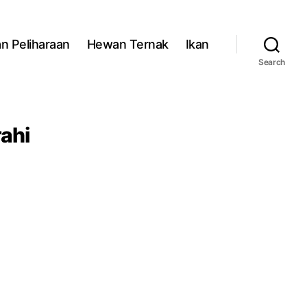
n Peliharaan
Hewan Ternak
Ikan
Search
rahi