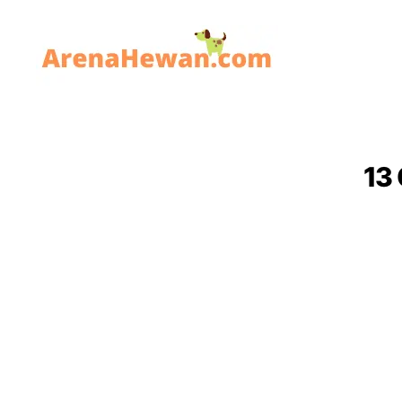
ArenaHewan.com
13 