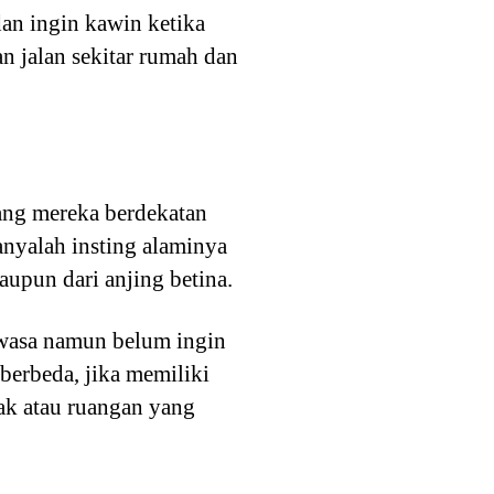
an ingin kawin ketika
n jalan sekitar rumah dan
dang mereka berdekatan
hanyalah insting alaminya
maupun dari anjing betina.
ewasa namun belum ingin
erbeda, jika memiliki
ak atau ruangan yang