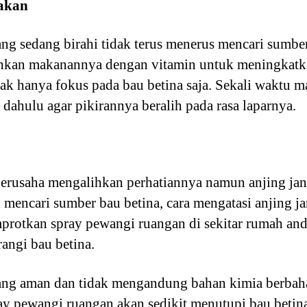
Makan
ang sedang birahi tidak terus menerus mencari sumbe
hkan makanannya dengan vitamin untuk meningkatka
dak hanya fokus pada bau betina saja. Sekali waktu m
 dahulu agar pikirannya beralih pada rasa laparnya.
rusaha mengalihkan perhatiannya namun anjing jant
mencari sumber bau betina, cara mengatasi anjing jan
otkan spray pewangi ruangan di sekitar rumah anda
ngi bau betina.
ang aman dan tidak mengandung bahan kimia berbahay
ray pewangi ruangan akan sedikit menutupi bau beti