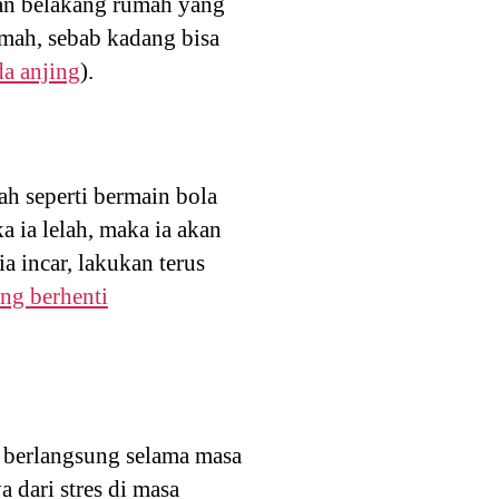
man belakang rumah yang
rumah, sebab kadang bisa
a anjing
).
h seperti bermain bola
 ia lelah, maka ia akan
ia incar, lakukan terus
ng berhenti
an berlangsung selama masa
 dari stres di masa