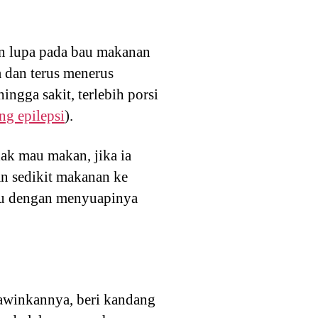
kan lupa pada bau makanan
 dan terus menerus
ingga sakit, terlebih porsi
g epilepsi
).
dak mau makan, jika ia
an sedikit makanan ke
tau dengan menyuapinya
kawinkannya, beri kandang