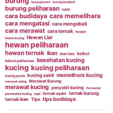
burung
burung kenari
burung lovebird
burung peliharaan
cara
cara budidaya
cara memelihara
cara mengatasi
cara mengobati
cara merawat
cara ternak
hewan
Hewan Liar
hewan kucing
hewan peliharaan
hewan ternak
ikan
kelinci
ikan hias
kesehatan kucing
kelinci peliharaan
kucing
kucing peliharaan
memelihara kucing
kucing sakit
kucing persia
Merawat Burung
merawat anjing
merawat kucing
penyakit kucing
Perawatan
ternak burung
ternak ayam
perawatan kucing
sapi
tips budidaya
ternak ikan
Tips