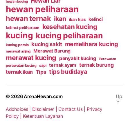
Hewan Liar
hewan kucing
hewan peliharaan
hewan ternak
ikan
kelinci
ikan hias
kesehatan kucing
kelinci peliharaan
kucing
kucing peliharaan
memelihara kucing
kucing sakit
kucing persia
Merawat Burung
merawat anjing
merawat kucing
penyakit kucing
Perawatan
ternak burung
ternak ayam
perawatan kucing
sapi
tips budidaya
ternak ikan
Tips
© 2026
ArenaHewan.com
Up
↑
Adchoices |
Disclaimer |
Contact Us |
Privacy
Policy |
Ketentuan Layanan