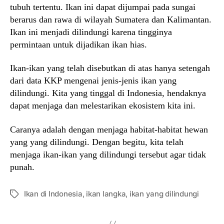
tubuh tertentu. Ikan ini dapat dijumpai pada sungai
berarus dan rawa di wilayah Sumatera dan Kalimantan.
Ikan ini menjadi dilindungi karena tingginya
permintaan untuk dijadikan ikan hias.
Ikan-ikan yang telah disebutkan di atas hanya setengah
dari data KKP mengenai jenis-jenis ikan yang
dilindungi. Kita yang tinggal di Indonesia, hendaknya
dapat menjaga dan melestarikan ekosistem kita ini.
Caranya adalah dengan menjaga habitat-habitat hewan
yang yang dilindungi. Dengan begitu, kita telah
menjaga ikan-ikan yang dilindungi tersebut agar tidak
punah.
Ikan di Indonesia
,
ikan langka
,
ikan yang dilindungi
Tags