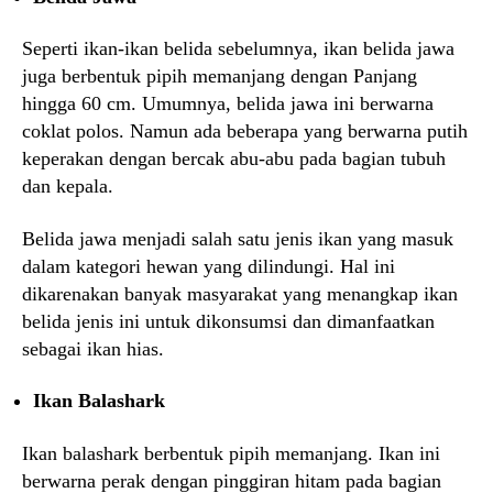
Seperti ikan-ikan belida sebelumnya, ikan belida jawa
juga berbentuk pipih memanjang dengan Panjang
hingga 60 cm. Umumnya, belida jawa ini berwarna
coklat polos. Namun ada beberapa yang berwarna putih
keperakan dengan bercak abu-abu pada bagian tubuh
dan kepala.
Belida jawa menjadi salah satu jenis ikan yang masuk
dalam kategori hewan yang dilindungi. Hal ini
dikarenakan banyak masyarakat yang menangkap ikan
belida jenis ini untuk dikonsumsi dan dimanfaatkan
sebagai ikan hias.
Ikan Balashark
Ikan balashark berbentuk pipih memanjang. Ikan ini
berwarna perak dengan pinggiran hitam pada bagian