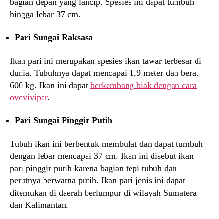
bagian depan yang lancip. Spesies ini dapat tumbuh
hingga lebar 37 cm.
Pari Sungai Raksasa
Ikan pari ini merupakan spesies ikan tawar terbesar di
dunia. Tubuhnya dapat mencapai 1,9 meter dan berat
600 kg. Ikan ini dapat
berkembang biak dengan cara
ovovivipar
.
Pari Sungai Pinggir Putih
Tubuh ikan ini berbentuk membulat dan dapat tumbuh
dengan lebar mencapai 37 cm. Ikan ini disebut ikan
pari pinggir putih karena bagian tepi tubuh dan
perutnya berwarna putih. Ikan pari jenis ini dapat
ditemukan di daerah berlumpur di wilayah Sumatera
dan Kalimantan.