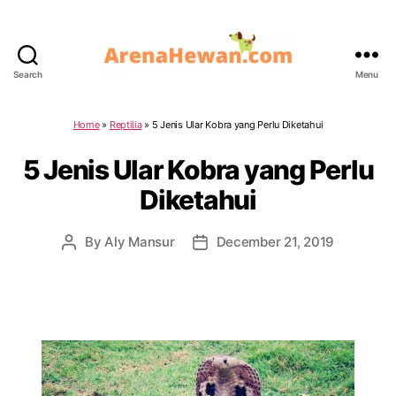
Search
Menu
ArenaHewan.com
Home
»
Reptilia
»
5 Jenis Ular Kobra yang Perlu Diketahui
5 Jenis Ular Kobra yang Perlu
Diketahui
By
Aly Mansur
December 21, 2019
Post
Post
author
date