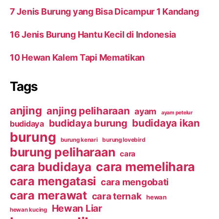
7 Jenis Burung yang Bisa Dicampur 1 Kandang
16 Jenis Burung Hantu Kecil di Indonesia
10 Hewan Kalem Tapi Mematikan
Tags
anjing
anjing peliharaan
ayam
ayam petelur
budidaya ikan
budidaya burung
budidaya
burung
burung kenari
burung lovebird
burung peliharaan
cara
cara budidaya
cara memelihara
cara mengatasi
cara mengobati
cara merawat
cara ternak
hewan
Hewan Liar
hewan kucing