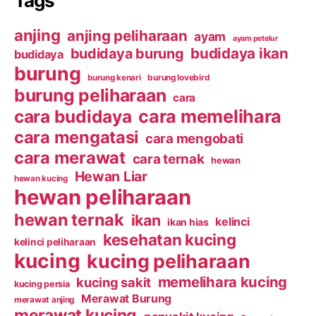
Tags
anjing
anjing peliharaan
ayam
ayam petelur
budidaya ikan
budidaya burung
budidaya
burung
burung kenari
burung lovebird
burung peliharaan
cara
cara budidaya
cara memelihara
cara mengatasi
cara mengobati
cara merawat
cara ternak
hewan
Hewan Liar
hewan kucing
hewan peliharaan
hewan ternak
ikan
kelinci
ikan hias
kesehatan kucing
kelinci peliharaan
kucing
kucing peliharaan
memelihara kucing
kucing sakit
kucing persia
Merawat Burung
merawat anjing
merawat kucing