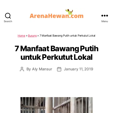
Search
Menu
ArenaHewan.com
Home
»
Burung
»
7 Manfaat Bawang Putih untuk Perkutut Lokal
7 Manfaat Bawang Putih
untuk Perkutut Lokal
By
Aly Mansur
January 11, 2019
Post
Post
author
date