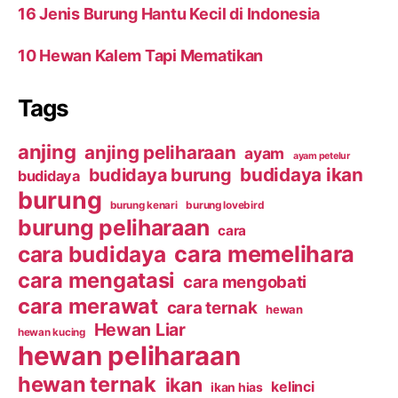
16 Jenis Burung Hantu Kecil di Indonesia
10 Hewan Kalem Tapi Mematikan
Tags
anjing
anjing peliharaan
ayam
ayam petelur
budidaya ikan
budidaya burung
budidaya
burung
burung kenari
burung lovebird
burung peliharaan
cara
cara budidaya
cara memelihara
cara mengatasi
cara mengobati
cara merawat
cara ternak
hewan
Hewan Liar
hewan kucing
hewan peliharaan
hewan ternak
ikan
kelinci
ikan hias