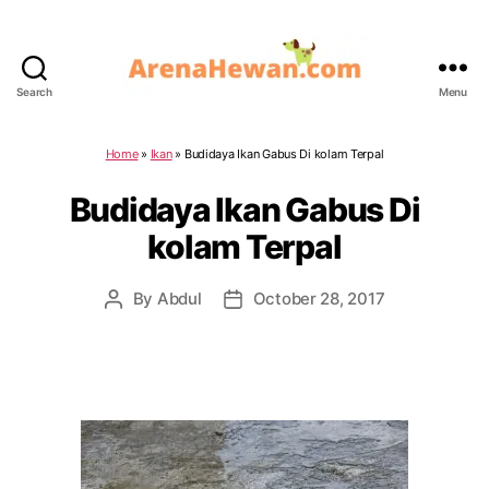
Search
Menu
ArenaHewan.com
Home
»
Ikan
»
Budidaya Ikan Gabus Di kolam Terpal
Budidaya Ikan Gabus Di
kolam Terpal
By
Abdul
October 28, 2017
Post
Post
author
date