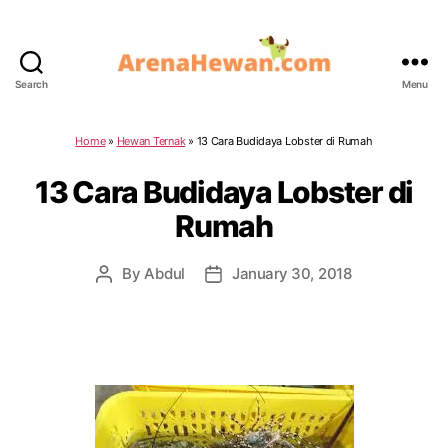
Search
Menu
ArenaHewan.com
Home
»
Hewan Ternak
»
13 Cara Budidaya Lobster di Rumah
13 Cara Budidaya Lobster di
Rumah
By
Abdul
January 30, 2018
Post
Post
author
date