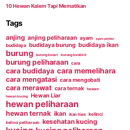
10 Hewan Kalem Tapi Mematikan
Tags
anjing
anjing peliharaan
ayam
ayam petelur
budidaya ikan
budidaya burung
budidaya
burung
burung kenari
burung lovebird
burung peliharaan
cara
cara budidaya
cara memelihara
cara mengatasi
cara mengobati
cara merawat
cara ternak
hewan
Hewan Liar
hewan kucing
hewan peliharaan
hewan ternak
ikan
kelinci
ikan hias
kesehatan kucing
kelinci peliharaan