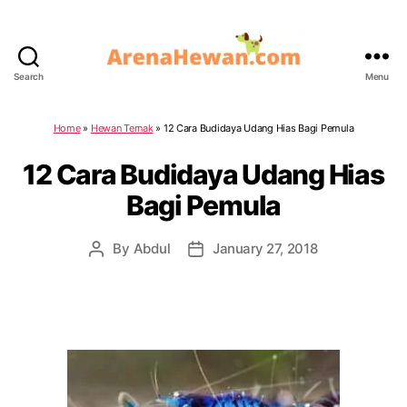
Search
Menu
ArenaHewan.com
Home
»
Hewan Ternak
»
12 Cara Budidaya Udang Hias Bagi Pemula
12 Cara Budidaya Udang Hias
Bagi Pemula
By
Abdul
January 27, 2018
Post
Post
author
date