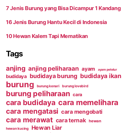
7 Jenis Burung yang Bisa Dicampur 1 Kandang
16 Jenis Burung Hantu Kecil di Indonesia
10 Hewan Kalem Tapi Mematikan
Tags
anjing
anjing peliharaan
ayam
ayam petelur
budidaya ikan
budidaya burung
budidaya
burung
burung kenari
burung lovebird
burung peliharaan
cara
cara budidaya
cara memelihara
cara mengatasi
cara mengobati
cara merawat
cara ternak
hewan
Hewan Liar
hewan kucing