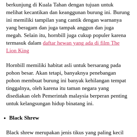
berkunjung di Kuala Tahan dengan tujuan untuk
melihat kecantikan dan keanggunan burung ini. Burung
ini memiliki tampilan yang cantik dengan warnanya
yang beragam dan juga tampak anggun dan juga
megah. Selain itu, hornbill juga cukup populer karena
termasuk dalam
daftar hewan yang ada di film The
Lion King
Hornbill memiliki habitat asli untuk bersarang pada
pohon besar. Akan tetapi, banyaknya penebangan
pohon membuat burung ini banyak kehilangan tempat
tinggalnya, oleh karena itu taman negara yang
disediakan oleh Pemerintah malaysia berperan penting
untuk kelangsungan hidup binatang ini.
Black Shrew
Black shrew merupakan jenis tikus yang paling kecil