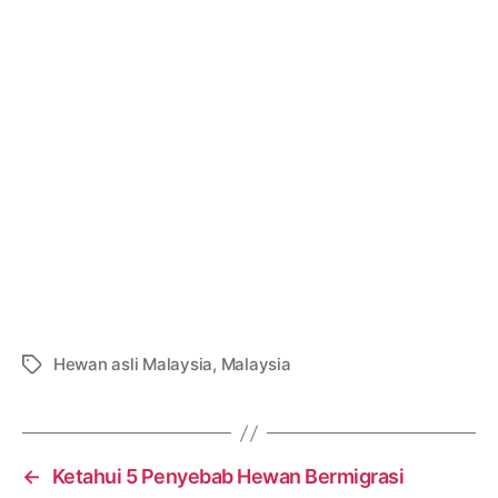
Hewan asli Malaysia
,
Malaysia
Tags
←
Ketahui 5 Penyebab Hewan Bermigrasi