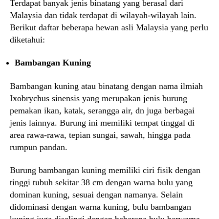
Terdapat banyak jenis binatang yang berasal dari
Malaysia dan tidak terdapat di wilayah-wilayah lain.
Berikut daftar beberapa hewan asli Malaysia yang perlu
diketahui:
Bambangan Kuning
Bambangan kuning atau binatang dengan nama ilmiah
Ixobrychus sinensis yang merupakan jenis burung
pemakan ikan, katak, serangga air, dn juga berbagai
jenis lainnya. Burung ini memiliki tempat tinggal di
area rawa-rawa, tepian sungai, sawah, hingga pada
rumpun pandan.
Burung bambangan kuning memiliki ciri fisik dengan
tinggi tubuh sekitar 38 cm dengan warna bulu yang
dominan kuning, sesuai dengan namanya. Selain
didominasi dengan warna kuning, bulu bambangan