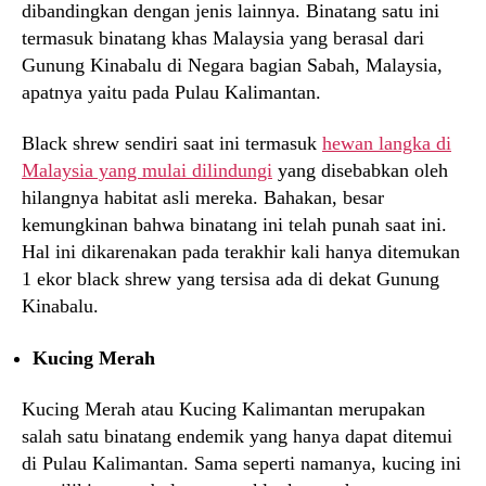
dibandingkan dengan jenis lainnya. Binatang satu ini
termasuk binatang khas Malaysia yang berasal dari
Gunung Kinabalu di Negara bagian Sabah, Malaysia,
apatnya yaitu pada Pulau Kalimantan.
Black shrew sendiri saat ini termasuk
hewan langka di
Malaysia yang mulai dilindungi
yang disebabkan oleh
hilangnya habitat asli mereka. Bahakan, besar
kemungkinan bahwa binatang ini telah punah saat ini.
Hal ini dikarenakan pada terakhir kali hanya ditemukan
1 ekor black shrew yang tersisa ada di dekat Gunung
Kinabalu.
Kucing Merah
Kucing Merah atau Kucing Kalimantan merupakan
salah satu binatang endemik yang hanya dapat ditemui
di Pulau Kalimantan. Sama seperti namanya, kucing ini