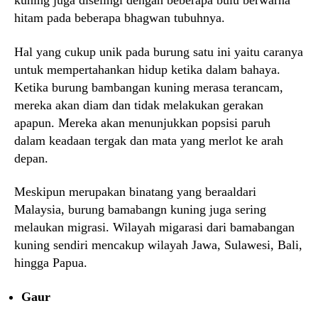
kuning juga diselingi dengan beberapa bulu berwarna
hitam pada beberapa bhagwan tubuhnya.
Hal yang cukup unik pada burung satu ini yaitu caranya
untuk mempertahankan hidup ketika dalam bahaya.
Ketika burung bambangan kuning merasa terancam,
mereka akan diam dan tidak melakukan gerakan
apapun. Mereka akan menunjukkan popsisi paruh
dalam keadaan tergak dan mata yang merlot ke arah
depan.
Meskipun merupakan binatang yang beraaldari
Malaysia, burung bamabangn kuning juga sering
melaukan migrasi. Wilayah migarasi dari bamabangan
kuning sendiri mencakup wilayah Jawa, Sulawesi, Bali,
hingga Papua.
Gaur