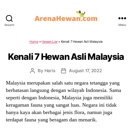
Search
Menu
ArenaHewan.com
Home
»
Hewan Liar
»
Kenali 7 Hewan Asli Malaysia
Kenali 7 Hewan Asli Malaysia
By
Haris
August 17, 2022
Post
Post
author
date
Malaysia merupakan salah satu negara tetangga yang
berbatasan langsung dengan wilayah Indonesia. Sama
seperti dengan Indonesia, Malaysia juga memiliki
keragaman fauna yang sangat luas. Negara ini tidak
hanya kaya akan berbagai jenis flora, namun juga
terdapat fauna yang beragam dan menarik.