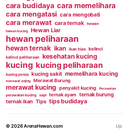
cara budidaya
cara memelihara
cara mengatasi
cara mengobati
cara merawat
cara ternak
hewan
Hewan Liar
hewan kucing
hewan peliharaan
hewan ternak
ikan
kelinci
ikan hias
kesehatan kucing
kelinci peliharaan
kucing
kucing peliharaan
memelihara kucing
kucing sakit
kucing persia
Merawat Burung
merawat anjing
merawat kucing
penyakit kucing
Perawatan
ternak burung
ternak ayam
perawatan kucing
sapi
tips budidaya
ternak ikan
Tips
© 2026
ArenaHewan.com
Up