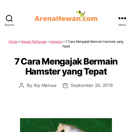
Search
Menu
ArenaHewan.com
Home
»
Hewan Peliharaan
»
Hamster
»
7 Cara Mengajak Bermain Hamster yang
Tepat
7 Cara Mengajak Bermain
Hamster yang Tepat
By
Aly Mansur
September 24, 2019
Post
Post
author
date