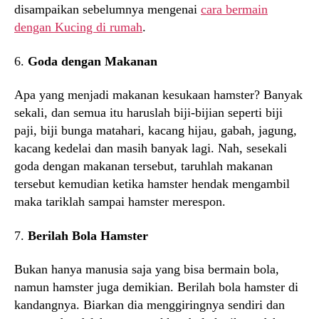
disampaikan sebelumnya mengenai
cara bermain
dengan Kucing di rumah
.
6.
Goda dengan Makanan
Apa yang menjadi makanan kesukaan hamster? Banyak
sekali, dan semua itu haruslah biji-bijian seperti biji
paji, biji bunga matahari, kacang hijau, gabah, jagung,
kacang kedelai dan masih banyak lagi. Nah, sesekali
goda dengan makanan tersebut, taruhlah makanan
tersebut kemudian ketika hamster hendak mengambil
maka tariklah sampai hamster merespon.
7.
Berilah Bola Hamster
Bukan hanya manusia saja yang bisa bermain bola,
namun hamster juga demikian. Berilah bola hamster di
kandangnya. Biarkan dia menggiringnya sendiri dan