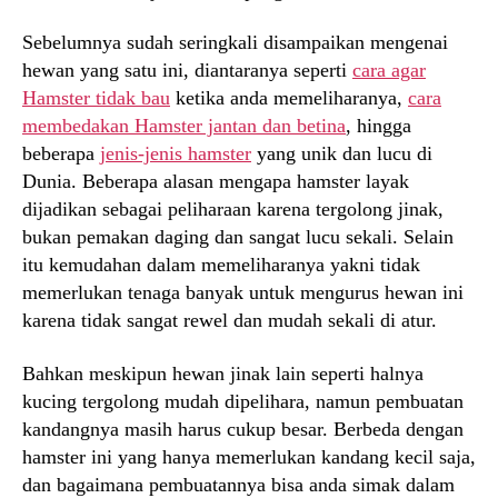
Sebelumnya sudah seringkali disampaikan mengenai
hewan yang satu ini, diantaranya seperti
cara agar
Hamster tidak bau
ketika anda memeliharanya,
cara
membedakan Hamster jantan dan betina
, hingga
beberapa
jenis-jenis hamster
yang unik dan lucu di
Dunia. Beberapa alasan mengapa hamster layak
dijadikan sebagai peliharaan karena tergolong jinak,
bukan pemakan daging dan sangat lucu sekali. Selain
itu kemudahan dalam memeliharanya yakni tidak
memerlukan tenaga banyak untuk mengurus hewan ini
karena tidak sangat rewel dan mudah sekali di atur.
Bahkan meskipun hewan jinak lain seperti halnya
kucing tergolong mudah dipelihara, namun pembuatan
kandangnya masih harus cukup besar. Berbeda dengan
hamster ini yang hanya memerlukan kandang kecil saja,
dan bagaimana pembuatannya bisa anda simak dalam