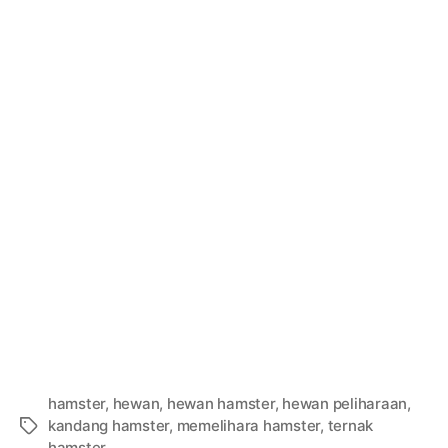
hamster
,
hewan
,
hewan hamster
,
hewan peliharaan
,
kandang hamster
,
memelihara hamster
,
ternak
Tags
hamster