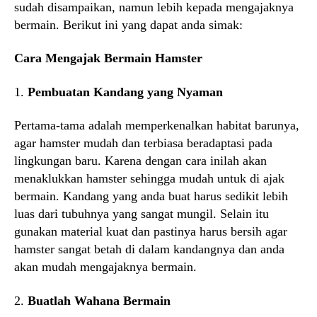
sudah disampaikan, namun lebih kepada mengajaknya
bermain. Berikut ini yang dapat anda simak:
Cara Mengajak Bermain Hamster
1.
Pembuatan Kandang yang Nyaman
Pertama-tama adalah memperkenalkan habitat barunya,
agar hamster mudah dan terbiasa beradaptasi pada
lingkungan baru. Karena dengan cara inilah akan
menaklukkan hamster sehingga mudah untuk di ajak
bermain. Kandang yang anda buat harus sedikit lebih
luas dari tubuhnya yang sangat mungil. Selain itu
gunakan material kuat dan pastinya harus bersih agar
hamster sangat betah di dalam kandangnya dan anda
akan mudah mengajaknya bermain.
2.
Buatlah Wahana Bermain