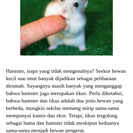
Hamster, siapa yang tidak mengenalnya? Seekor hewan
kecil nan imut banyak dijadikan sebagai peliharaan
dirumah. Sayangnya masih banyak yang menganggap
bahwa hamster juga merupakan tikus. Perlu diketahui,
bahwa hamster dan tikus adalah dua jenis hewan yang
berbeda, mungkin sekilas memang mirip sama-sama
mempunyai kumis dan ekor. Tetapi, tikus tergolong
sebagai hama dan hamster tidak meskipun keduanya
sama-sama menjadi hewan pengerat.