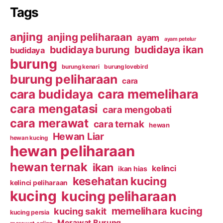
Tags
anjing
anjing peliharaan
ayam
ayam petelur
budidaya ikan
budidaya burung
budidaya
burung
burung kenari
burung lovebird
burung peliharaan
cara
cara budidaya
cara memelihara
cara mengatasi
cara mengobati
cara merawat
cara ternak
hewan
Hewan Liar
hewan kucing
hewan peliharaan
hewan ternak
ikan
kelinci
ikan hias
kesehatan kucing
kelinci peliharaan
kucing
kucing peliharaan
memelihara kucing
kucing sakit
kucing persia
Merawat Burung