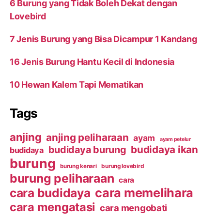
6 Burung yang Tidak Boleh Dekat dengan
Lovebird
7 Jenis Burung yang Bisa Dicampur 1 Kandang
16 Jenis Burung Hantu Kecil di Indonesia
10 Hewan Kalem Tapi Mematikan
Tags
anjing
anjing peliharaan
ayam
ayam petelur
budidaya ikan
budidaya burung
budidaya
burung
burung kenari
burung lovebird
burung peliharaan
cara
cara budidaya
cara memelihara
cara mengatasi
cara mengobati