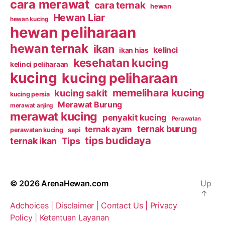
cara merawat
cara ternak
hewan
Hewan Liar
hewan kucing
hewan peliharaan
hewan ternak
ikan
kelinci
ikan hias
kesehatan kucing
kelinci peliharaan
kucing
kucing peliharaan
memelihara kucing
kucing sakit
kucing persia
Merawat Burung
merawat anjing
merawat kucing
penyakit kucing
Perawatan
ternak burung
ternak ayam
perawatan kucing
sapi
tips budidaya
ternak ikan
Tips
© 2026
ArenaHewan.com
Up
↑
Adchoices |
Disclaimer |
Contact Us |
Privacy
Policy |
Ketentuan Layanan