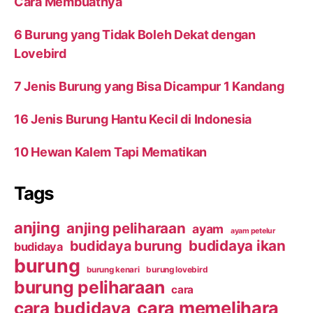
Cara Membuatnya
6 Burung yang Tidak Boleh Dekat dengan
Lovebird
7 Jenis Burung yang Bisa Dicampur 1 Kandang
16 Jenis Burung Hantu Kecil di Indonesia
10 Hewan Kalem Tapi Mematikan
Tags
anjing
anjing peliharaan
ayam
ayam petelur
budidaya ikan
budidaya burung
budidaya
burung
burung kenari
burung lovebird
burung peliharaan
cara
cara budidaya
cara memelihara