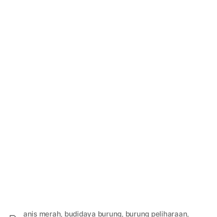
anis merah
,
budidaya burung
,
burung peliharaan
,