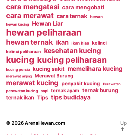
cara mengatasi
cara mengobati
cara merawat
cara ternak
hewan
Hewan Liar
hewan kucing
hewan peliharaan
hewan ternak
ikan
kelinci
ikan hias
kesehatan kucing
kelinci peliharaan
kucing
kucing peliharaan
memelihara kucing
kucing sakit
kucing persia
Merawat Burung
merawat anjing
merawat kucing
penyakit kucing
Perawatan
ternak burung
ternak ayam
perawatan kucing
sapi
tips budidaya
ternak ikan
Tips
© 2026
ArenaHewan.com
Up
↑