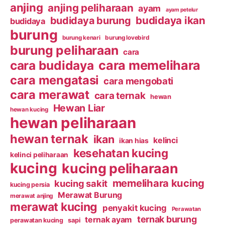
anjing
anjing peliharaan
ayam
ayam petelur
budidaya ikan
budidaya burung
budidaya
burung
burung kenari
burung lovebird
burung peliharaan
cara
cara budidaya
cara memelihara
cara mengatasi
cara mengobati
cara merawat
cara ternak
hewan
Hewan Liar
hewan kucing
hewan peliharaan
hewan ternak
ikan
kelinci
ikan hias
kesehatan kucing
kelinci peliharaan
kucing
kucing peliharaan
memelihara kucing
kucing sakit
kucing persia
Merawat Burung
merawat anjing
merawat kucing
penyakit kucing
Perawatan
ternak burung
ternak ayam
perawatan kucing
sapi