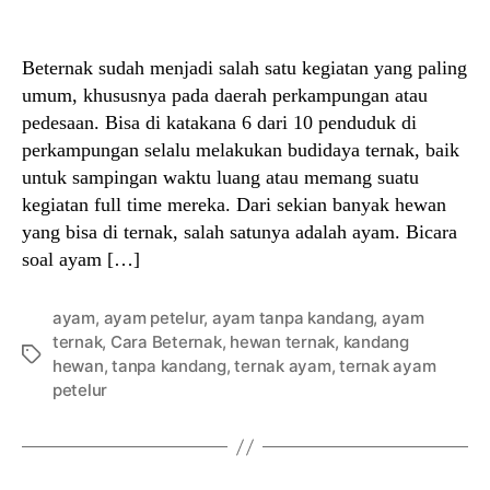
author
date
Beternak sudah menjadi salah satu kegiatan yang paling
umum, khususnya pada daerah perkampungan atau
pedesaan. Bisa di katakana 6 dari 10 penduduk di
perkampungan selalu melakukan budidaya ternak, baik
untuk sampingan waktu luang atau memang suatu
kegiatan full time mereka. Dari sekian banyak hewan
yang bisa di ternak, salah satunya adalah ayam. Bicara
soal ayam […]
ayam
,
ayam petelur
,
ayam tanpa kandang
,
ayam
ternak
,
Cara Beternak
,
hewan ternak
,
kandang
Tags
hewan
,
tanpa kandang
,
ternak ayam
,
ternak ayam
petelur