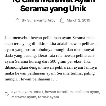
Serama yang Unik
By
Suharyanto Arby
March 2, 2019
Post
Post
author
date
Jika menyebut hewan peliharaan ayam Serama maka
akan terbayang di pikiran kita adalah hewan peliharaan
ayam yang postur tubuhnya mungil dan mempunyai
dada yang busung. Berat rata rata hewan peliharaan
ayam Serama kurang dari 500 gram per ekor. Jika
dibandingkan dengan hewan peliharaan ayam lainnya
maka hewan peliharaan ayam Serama terlihat paling
mungil. Hewan peliharaan […]
ayam
,
ayam ternak
,
hewan ternak
,
memelihara ayam
,
Tags
merawat ayam
,
ternak ayam