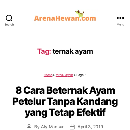
Search
Menu
ArenaHewan.com
Tag:
ternak ayam
Home
»
ternak ayam
»
Page 3
8 Cara Beternak Ayam
Petelur Tanpa Kandang
yang Tetap Efektif
By
Aly Mansur
April 3, 2019
Post
Post