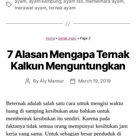
ayam
,
ayam kampung
,
ayam ras
,
memelihara ayam
,
Tags
merawat ayam
,
ternak ayam
Home
»
ternak ayam
»
Page 3
7 Alasan Mengapa Ternak
Kalkun Menguntungkan
By
Aly Mansur
March 19, 2019
Post
Post
author
date
Beternak adalah salah satu cara untuk mengisi waktu
luang di samping kesibukan atau bahkan untuk
membentuk kesibukan itu sendiri. Karena pada
faktanya tidak semua orang mempunyai kesibukan jam
kerja yang sama. Untuk sebagian besar penduduk di