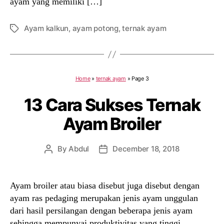
ayam yang memiliki […]
Ayam kalkun
,
ayam potong
,
ternak ayam
Tags
Home
»
ternak ayam
»
Page 3
13 Cara Sukses Ternak
Ayam Broiler
By
Abdul
December 18, 2018
Post
Post
author
date
Ayam broiler atau biasa disebut juga disebut dengan
ayam ras pedaging merupakan jenis ayam unggulan
dari hasil persilangan dengan beberapa jenis ayam
sehingga mempunyai produktivitas yang tinggi