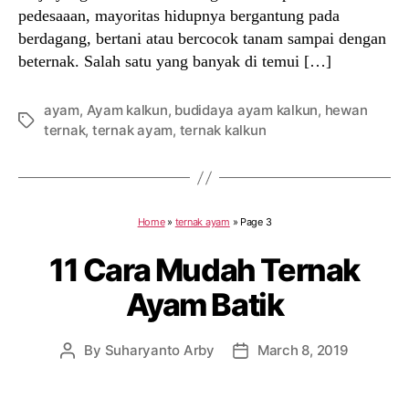
pedesaaan, mayoritas hidupnya bergantung pada
berdagang, bertani atau bercocok tanam sampai dengan
beternak. Salah satu yang banyak di temui […]
ayam
,
Ayam kalkun
,
budidaya ayam kalkun
,
hewan
Tags
ternak
,
ternak ayam
,
ternak kalkun
Home
»
ternak ayam
»
Page 3
11 Cara Mudah Ternak
Ayam Batik
By
Suharyanto Arby
March 8, 2019
Post
Post
author
date