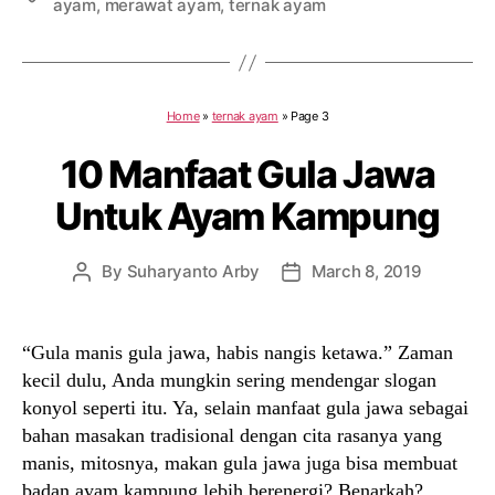
ayam
,
merawat ayam
,
ternak ayam
Home
»
ternak ayam
»
Page 3
10 Manfaat Gula Jawa
Untuk Ayam Kampung
By
Suharyanto Arby
March 8, 2019
Post
Post
author
date
“Gula manis gula jawa, habis nangis ketawa.” Zaman
kecil dulu, Anda mungkin sering mendengar slogan
konyol seperti itu. Ya, selain manfaat gula jawa sebagai
bahan masakan tradisional dengan cita rasanya yang
manis, mitosnya, makan gula jawa juga bisa membuat
badan ayam kampung lebih berenergi? Benarkah?