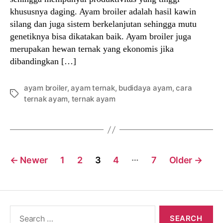
khususnya daging. Ayam broiler adalah hasil kawin
silang dan juga sistem berkelanjutan sehingga mutu
genetiknya bisa dikatakan baik. Ayam broiler juga
merupakan hewan ternak yang ekonomis jika
dibandingkan […]
ayam broiler
,
ayam ternak
,
budidaya ayam
,
cara
Tags
ternak ayam
,
ternak ayam
Posts
…
←
Newer
1
2
3
4
7
Older
→
navigation
Search
for: