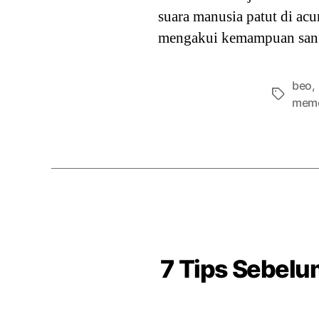
suara manusia patut di a
mengakui kemampuan sang b
beo
,
Tags
meme
7 Tips Sebelu