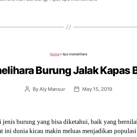
Home
»
tips memelihara
elihara Burung Jalak Kapas 
By
Aly Mansur
May 15, 2019
Post
Post
author
date
i jenis burung yang bisa diketahui, baik yang bernil
at ini dunia kicau makin meluas menjadikan populas