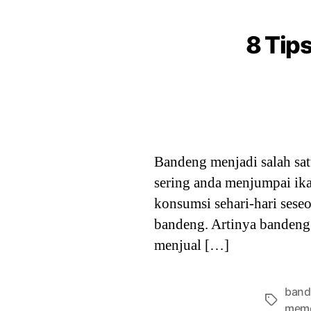
8 Tip
Bandeng menjadi salah satu
sering anda menjumpai i
konsumsi sehari-hari sese
bandeng. Artinya banden
menjual […]
band
Tags
meme