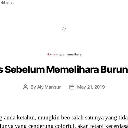
lihara
Home
»
tips memelihara
ps Sebelum Memelihara Burun
By
Aly Mansur
May 21, 2019
Post
Post
author
date
g anda ketahui, mungkin beo salah satunya yang tida
ulunya yang cenderung colorful, akan tetapi kecerd