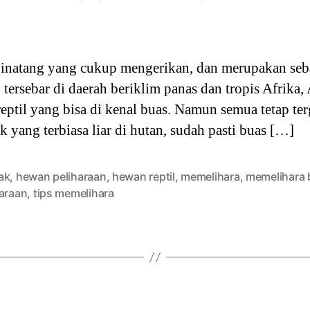
author
date
 binatang yang cukup mengerikan, dan merupakan seb
tersebar di daerah beriklim panas dan tropis Afrika, A
reptil yang bisa di kenal buas. Namun semua tetap te
k yang terbiasa liar di hutan, sudah pasti buas […]
ak
,
hewan peliharaan
,
hewan reptil
,
memelihara
,
memelihara 
haraan
,
tips memelihara