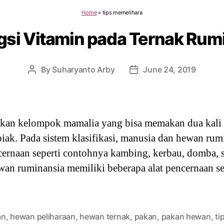
Home
»
tips memelihara
gsi Vitamin pada Ternak Rum
By
Suharyanto Arby
June 24, 2019
Post
Post
author
date
an kelompok mamalia yang bisa memakan dua kali s
k. Pada sistem klasifikasi, manusia dan hewan rum
ernaan seperti contohnya kambing, kerbau, domba, sa
wan ruminansia memiliki beberapa alat pencernaan s
an
,
hewan peliharaan
,
hewan ternak
,
pakan
,
pakan hewan
,
ti