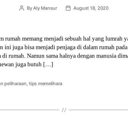
By
Aly Mansur
August 18, 2020
Post
Post
author
date
m rumah memang menjadi sebuah hal yang lumrah ya.
an ini juga bisa menjadi penjaga di dalam rumah pada
ada di rumah. Namun sama halnya dengan manusia dim
 hewan juga butuh […]
n peliharaan
,
tips memelihara