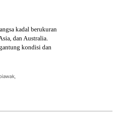
angsa kadal berukuran
sia, dan Australia.
rgantung kondisi dan
biawak
,