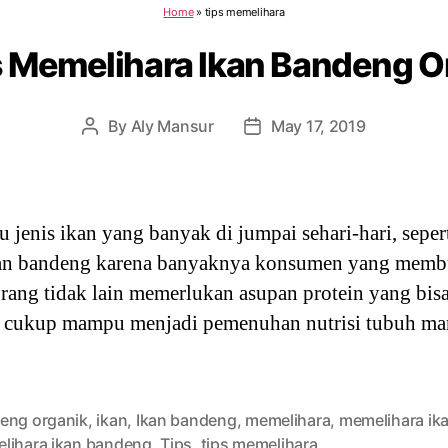
Home
»
tips memelihara
s Memelihara Ikan Bandeng O
By
Aly Mansur
May 17, 2019
Post
Post
author
date
 jenis ikan yang banyak di jumpai sehari-hari, seper
kan bandeng karena banyaknya konsumen yang memb
orang tidak lain memerlukan asupan protein yang bis
g cukup mampu menjadi pemenuhan nutrisi tubuh ma
eng organik
,
ikan
,
Ikan bandeng
,
memelihara
,
memelihara ik
lihara ikan bandeng
,
Tips
,
tips memelihara