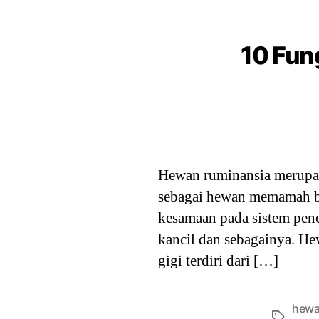
10 Fun
Hewan ruminansia merupak
sebagai hewan memamah bia
kesamaan pada sistem penc
kancil dan sebagainya. He
gigi terdiri dari […]
hew
Tags