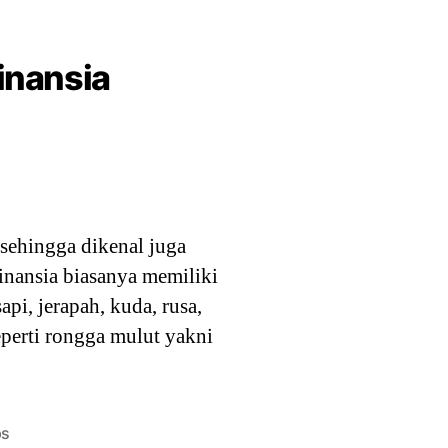
inansia
ehingga dikenal juga
inansia biasanya memiliki
pi, jerapah, kuda, rusa,
eperti rongga mulut yakni
ps