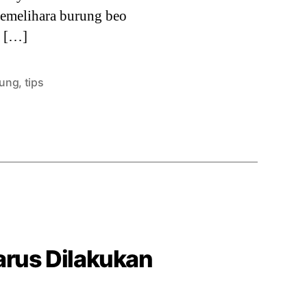
memelihara burung beo
a […]
rung
,
tips
arus Dilakukan