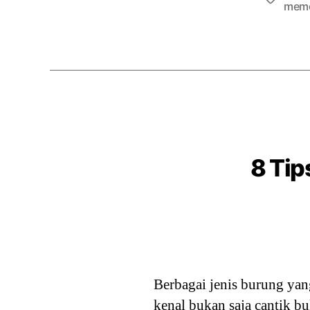
meme
8 Ti
Berbagai jenis burung yan
kenal bukan saja cantik b