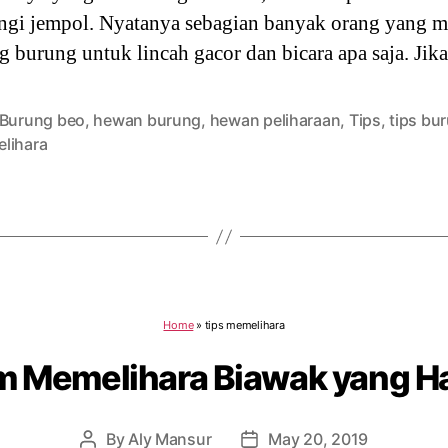
cungi jempol. Nyatanya sebagian banyak orang yang 
urung untuk lincah gacor dan bicara apa saja. Jik
Burung beo
,
hewan burung
,
hewan peliharaan
,
Tips
,
tips bu
lihara
Home
»
tips memelihara
m Memelihara Biawak yang H
By
Aly Mansur
May 20, 2019
Post
Post