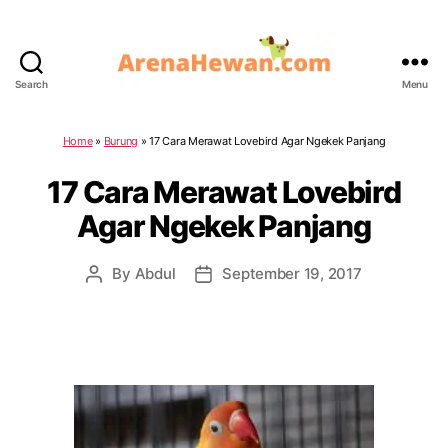
Search
Menu
ArenaHewan.com
Home
»
Burung
»
17 Cara Merawat Lovebird Agar Ngekek Panjang
17 Cara Merawat Lovebird
Agar Ngekek Panjang
By
Abdul
September 19, 2017
Post
Post
author
date