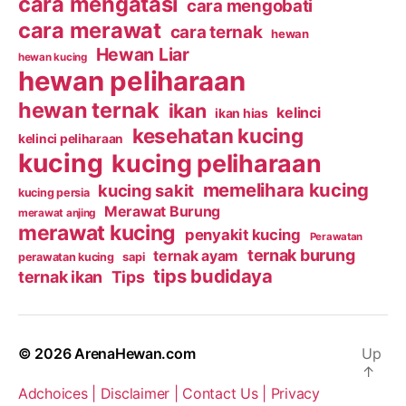
cara mengatasi
cara mengobati
cara merawat
cara ternak
hewan
Hewan Liar
hewan kucing
hewan peliharaan
hewan ternak
ikan
kelinci
ikan hias
kesehatan kucing
kelinci peliharaan
kucing
kucing peliharaan
memelihara kucing
kucing sakit
kucing persia
Merawat Burung
merawat anjing
merawat kucing
penyakit kucing
Perawatan
ternak burung
ternak ayam
perawatan kucing
sapi
tips budidaya
ternak ikan
Tips
© 2026
ArenaHewan.com
Up
↑
Adchoices |
Disclaimer |
Contact Us |
Privacy