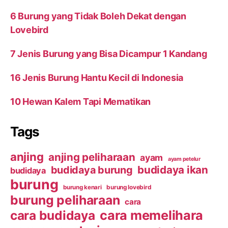
6 Burung yang Tidak Boleh Dekat dengan
Lovebird
7 Jenis Burung yang Bisa Dicampur 1 Kandang
16 Jenis Burung Hantu Kecil di Indonesia
10 Hewan Kalem Tapi Mematikan
Tags
anjing
anjing peliharaan
ayam
ayam petelur
budidaya ikan
budidaya burung
budidaya
burung
burung kenari
burung lovebird
burung peliharaan
cara
cara budidaya
cara memelihara