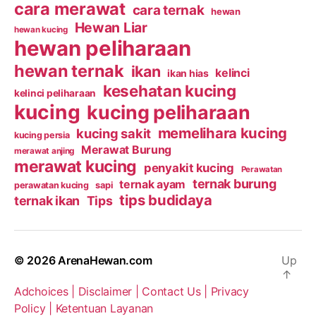
cara merawat
cara ternak
hewan
Hewan Liar
hewan kucing
hewan peliharaan
hewan ternak
ikan
kelinci
ikan hias
kesehatan kucing
kelinci peliharaan
kucing
kucing peliharaan
memelihara kucing
kucing sakit
kucing persia
Merawat Burung
merawat anjing
merawat kucing
penyakit kucing
Perawatan
ternak burung
ternak ayam
perawatan kucing
sapi
tips budidaya
ternak ikan
Tips
© 2026
ArenaHewan.com
Up
↑
Adchoices |
Disclaimer |
Contact Us |
Privacy
Policy |
Ketentuan Layanan