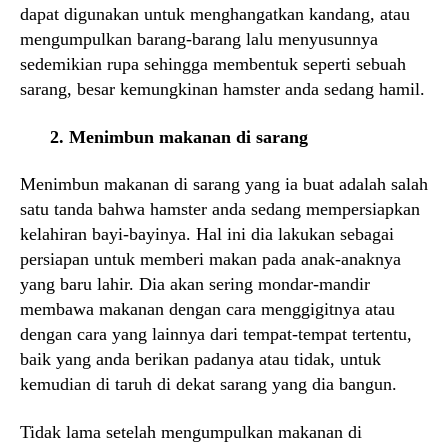
dapat digunakan untuk menghangatkan kandang, atau
mengumpulkan barang-barang lalu menyusunnya
sedemikian rupa sehingga membentuk seperti sebuah
sarang, besar kemungkinan hamster anda sedang hamil.
2. Menimbun makanan di sarang
Menimbun makanan di sarang yang ia buat adalah salah
satu tanda bahwa hamster anda sedang mempersiapkan
kelahiran bayi-bayinya. Hal ini dia lakukan sebagai
persiapan untuk memberi makan pada anak-anaknya
yang baru lahir. Dia akan sering mondar-mandir
membawa makanan dengan cara menggigitnya atau
dengan cara yang lainnya dari tempat-tempat tertentu,
baik yang anda berikan padanya atau tidak, untuk
kemudian di taruh di dekat sarang yang dia bangun.
Tidak lama setelah mengumpulkan makanan di