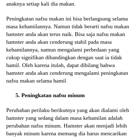
anaknya setiap kali dia makan.
Peningkatan nafsu makan ini bisa berlangsung selama
masa kehamilannya. Namun tidak berarti nafsu makan
hamster anda akan terus naik. Bisa saja nafsu makan
hamster anda akan cenderung stabil pada masa
kehamilannya, namun mengalami perbedaan yang
cukup signifikan dibandingkan dengan saat ia tidak
hamil. Oleh karena itulah, dapat dibilang bahwa
hamster anda akan cenderung mengalami peningkatan
nafsu makan selama hamil
5. Peningkatan nafsu minum
Perubahan perilaku berikutnya yang akan dialami oleh
hamster yang sedang dalam masa kehamilan adalah
perubahan nafsu minum. Hamster akan menjadi lebih
banyak minum karena memang dia harus mencarikan