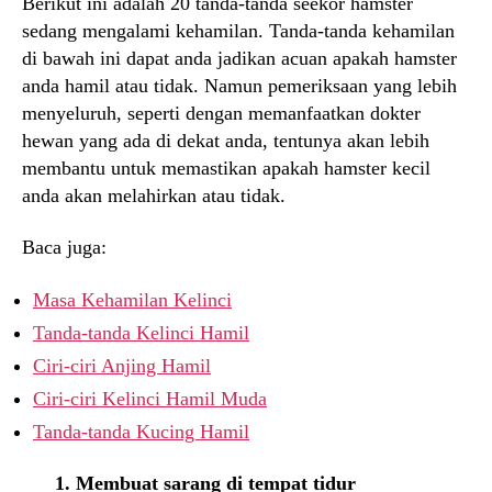
Berikut ini adalah 20 tanda-tanda seekor hamster
sedang mengalami kehamilan. Tanda-tanda kehamilan
di bawah ini dapat anda jadikan acuan apakah hamster
anda hamil atau tidak. Namun pemeriksaan yang lebih
menyeluruh, seperti dengan memanfaatkan dokter
hewan yang ada di dekat anda, tentunya akan lebih
membantu untuk memastikan apakah hamster kecil
anda akan melahirkan atau tidak.
Baca juga:
Masa Kehamilan Kelinci
Tanda-tanda Kelinci Hamil
Ciri-ciri Anjing Hamil
Ciri-ciri Kelinci Hamil Muda
Tanda-tanda Kucing Hamil
1. Membuat sarang di tempat tidur